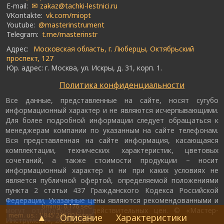
E-mail:
✉ zakaz@tachki-lestnici.ru
VKontakte:
vk.com/miopt
Youtube:
@masterinstrument
Telegram:
t.me/masterinstr
Адрес:
Московская область, г. Люберцы, Октябрьский
проспект, 127
Юр. адрес: г. Москва, ул. Искры, д. 31, корп. 1.
Политика конфиденциальности
Все данные, представленные на сайте, носят сугубо
информационный характер и не являются исчерпывающими.
Для более подробной информации следует обращаться к
менеджерам компании по указанным на сайте телефонам.
Вся представленная на сайте информация, касающаяся
комплектации, технических характеристик, цветовых
сочетаний, а также стоимости продукции – носит
информационный характер и ни при каких условиях не
является публичной офертой, определяемой положениями
пункта 2 статьи 437 Гражданского Кодекса Российской
Федерации. Указанные цены являются рекомендованными и
timing: 0.176 sec.
могут отличаться от действительных цен. © «Мастер-
mem. us.: 1'845'240,00 bytes
▲
Описание
Характеристики
Инструмент», 2005-2026.