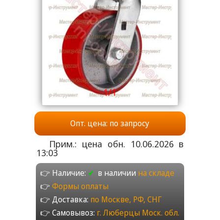
1/1
Опт. цена: по запросу
Прим.: цена обн. 10.06.2026 в
13:03
👉 Наличие:
✔
в наличии
на складе
👉
Формы оплаты
👉 Доставка:
по Москве, РФ, СНГ
👉 Самовывоз:
г. Люберцы Моск. обл.