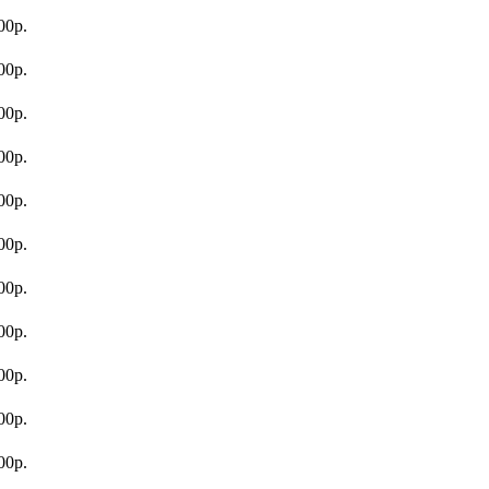
00р.
00р.
00р.
00р.
00р.
00р.
00р.
00р.
00р.
00р.
00р.