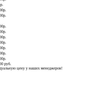
р.
00р.
00р.
00р.
00р.
00р.
00р.
00р.
00р.
00р.
00 руб.
дуальную цену у наших менеджеров!